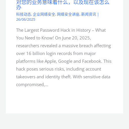
对您的业务意味着什么，以及现在该怎么
办
科技动态
,
企业网络安全
,
网络安全讲座
,
新闻资讯
|
26/06/2025
The Largest Password Hack in History – What
You Need to Know! On June 20, 2025,
researchers revealed a massive breach affecting
over 16 billion login records from major
platforms like Apple, Google and Facebook. This
hack poses serious risks, including account
takeovers and identity theft. With sensitive data
compromised,…