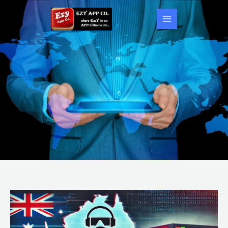
跳
至
内
容