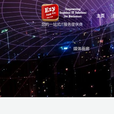
跳
至
主页
内
您的一站式IT服务提供商
容
媒体画廊